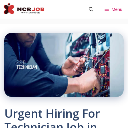
Skip
Menu
to
content
Urgent Hiring For
Technician Job in