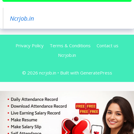
Ncrjob.in
Privacy Policy
Terms & Conditions
Contact us
Ncrjob.in
© 2026 ncrjob.in
• Built with
GeneratePress