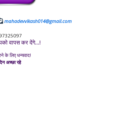
mahadevvikash014@gmail.com
97325097
को वापस कर देंगे…!
रने के लिए धन्यवाद!
न अच्छा रहे
यह पेज हमसे संपर्क करें पेज जेनरेटर