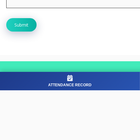
ATTENDANCE RECORD
© 2026 ncrjob.in
• Built with
GeneratePress