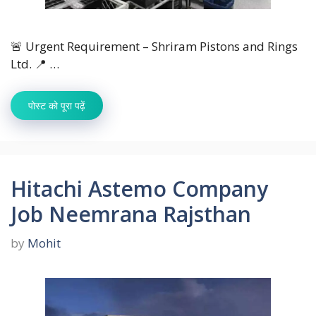
🚨 Urgent Requirement – Shriram Pistons and Rings
Ltd. 📍 …
पोस्ट को पूरा पढ़ें
Hitachi Astemo Company
Job Neemrana Rajsthan
by
Mohit