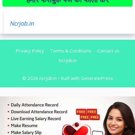
Ncrjob.in
Privacy Policy
Terms & Conditions
Contact us
Ncrjob.in
© 2026 ncrjob.in
• Built with
GeneratePress