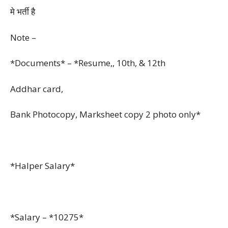
मे भर्ती है
Note –
*Documents* – *Resume,, 10th, & 12th
Addhar card,
Bank Photocopy, Marksheet copy 2 photo only*
*Halper Salary*
*Salary – *10275*