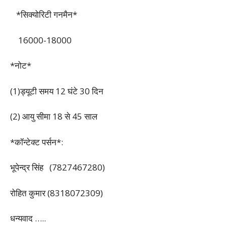
*सिक्योरिटी गनमैन*
16000-18000
*नोट*
(1)ड्यूटी समय 12 घंटे 30 दिन
(2) आयु सीमा 18 से 45 साल
*कॉन्टेक्ट पर्सन*:
भूपेन्द्र सिंह (7827467280)
रोहित कुमार (8318072309)
धन्यवाद …..