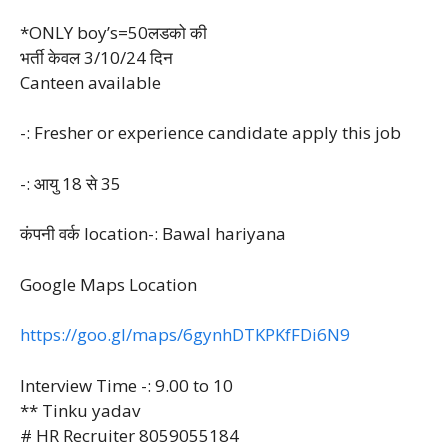
*ONLY boy’s=50लडको की
भर्ती केवल 3/10/24 दिन
Canteen available
-: Fresher or experience candidate apply this job
-: आयु 18 से 35
कंपनी वर्क location-: Bawal hariyana
Google Maps Location
https://goo.gl/maps/6gynhDTKPKfFDi6N9
Interview Time -: 9.00 to 10
** Tinku yadav
# HR Recruiter 8059055184