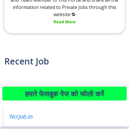
and Team Member of this Portal and share all the
information related to Private Jobs through this
website.🔁
Read More
Recent Job
हमारे फेसबुक पेज को फोलो करें
Ncrjob.in