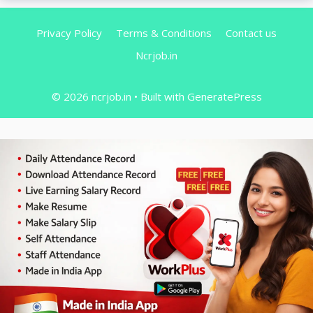
Privacy Policy
Terms & Conditions
Contact us
Ncrjob.in
© 2026 ncrjob.in
• Built with
GeneratePress