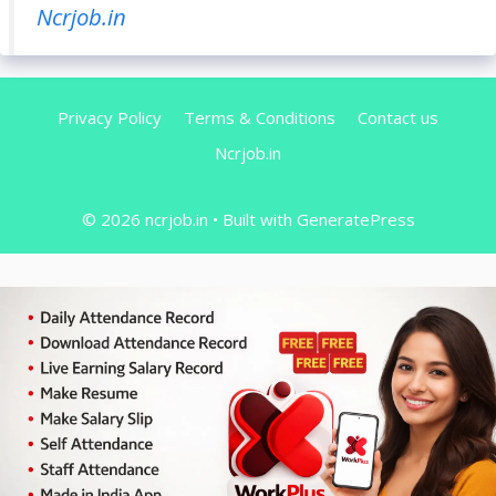
Ncrjob.in
Privacy Policy
Terms & Conditions
Contact us
Ncrjob.in
© 2026 ncrjob.in
• Built with
GeneratePress