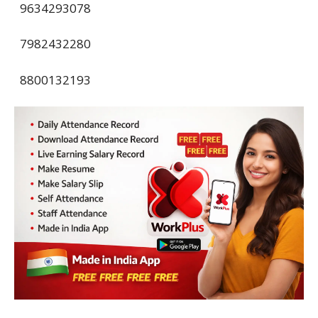
9634293078
7982432280
8800132193