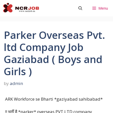
Skip
Menu
to
content
Parker Overseas Pvt.
ltd Company Job
Gaziabad ( Boys and
Girls )
by
admin
ARK Workforce se Bharti *gaziyabad sahibabad*
!! भर्ती है *parker* overseas PVT.LTD company