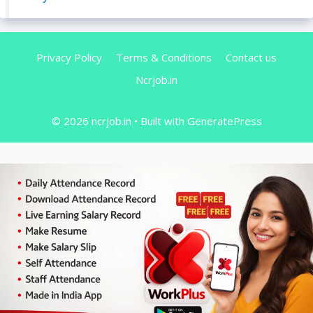
Privacy Policy
Terms & Conditions
Contact us
Ncrjob.in
© 2026 ncrjob.in
• Built with
GeneratePress