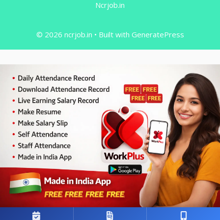
Ncrjob.in
© 2026 ncrjob.in
• Built with
GeneratePress