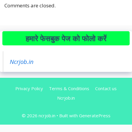
Comments are closed.
हमारे फेसबुक पेज को फोलो करें
Ncrjob.in
Privacy Policy
Terms & Conditions
Contact us
Ncrjob.in
© 2026 ncrjob.in
• Built with
GeneratePress