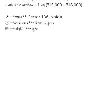
– असिस्टेंट बारटेंडर – 1 पद (₹15,000 – ₹18,000)
📍 **स्थान**: Sector 136, Noida
🕐 **कार्य समय**: शिफ्ट अनुसार
🎯 **जॉइनिंग**: तुरंत