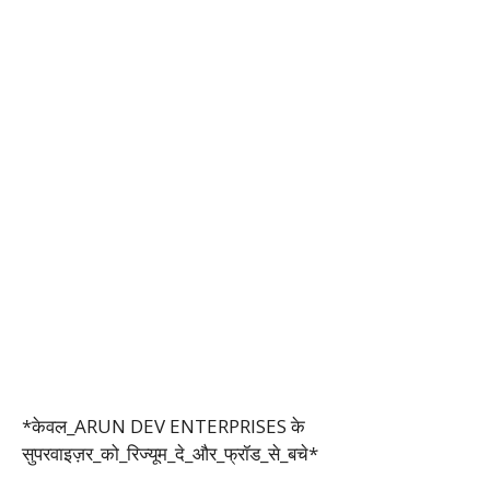
*केवल_ARUN DEV ENTERPRISES के
सुपरवाइज़र_को_रिज्यूम_दे_और_फ्रॉड_से_बचे*