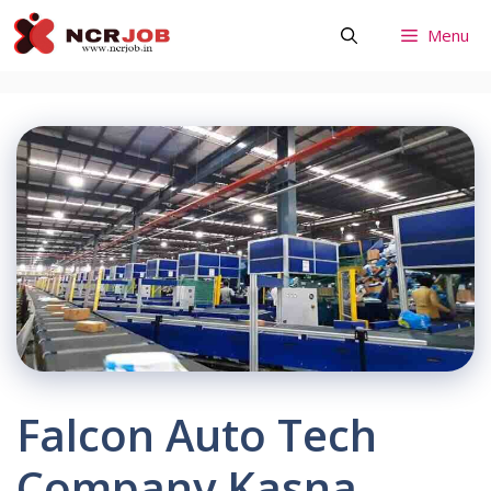
Skip
Menu
to
content
Falcon Auto Tech
Company Kasna