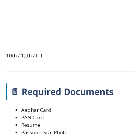
10th / 12th / ITI
📄 Required Documents
Aadhar Card
PAN Card
Resume
Passport Size Photo