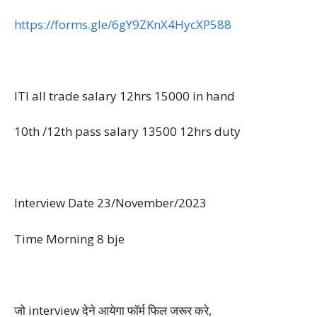
https://forms.gle/6gY9ZKnX4HycXP588
ITI all trade salary 12hrs 15000 in hand
10th /12th pass salary 13500 12hrs duty
Interview Date 23/November/2023
Time Morning 8 bje
जो interview देने आयेगा फॉर्म फिल जरूर करे,