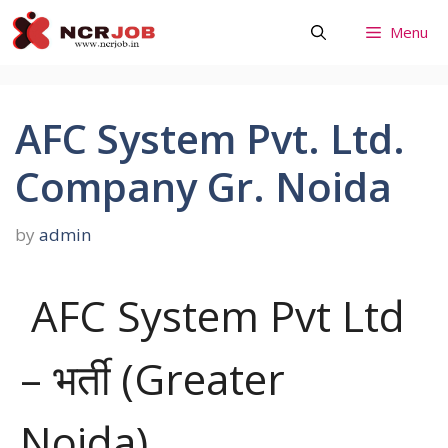
Skip
Menu
to
content
AFC System Pvt. Ltd.
Company Gr. Noida
by
admin
AFC System Pvt Ltd
– भर्ती (Greater
Noida)