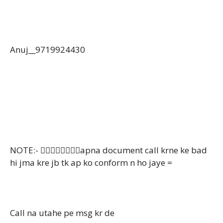
Anuj__9719924430
NOTE:- 👉🏻👉🏻👉🏻👉🏻apna document call krne ke bad
hi jma kre jb tk ap ko conform n ho jaye =
Call na utahe pe msg kr de