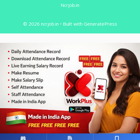
Ncrjob.in
© 2026 ncrjob.in
• Built with
GeneratePress