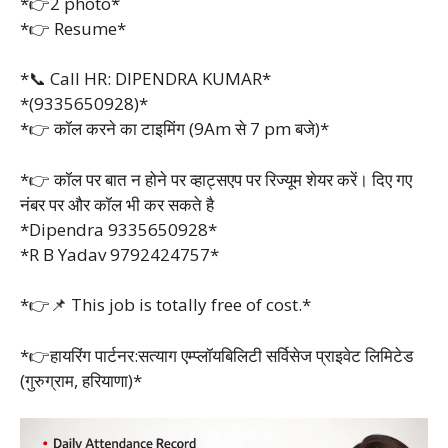
*👉2 photo*
*👉 Resume*
*📞 Call HR: DIPENDRA KUMAR*
*(9335650928)*
*👉 कॉल करने का टाइमिंग (9Am से 7 pm बजे)*
*👉 कॉल पर बात न होने पर व्हाट्सएप पर रिज्यूम शेयर करें। दिए गए
नंबर पर और कॉल भी कर सकते है
*Dipendra 9335650928*
*R B Yadav 9792424757*
*👉📌 This job is totally free of cost.*
*👉हायरिंग पार्टनर:सत्याग एम्प्लॉयबिलिटी सर्विसेज प्राइवेट लिमिटेड
(गुरुग्राम, हरियाणा)*