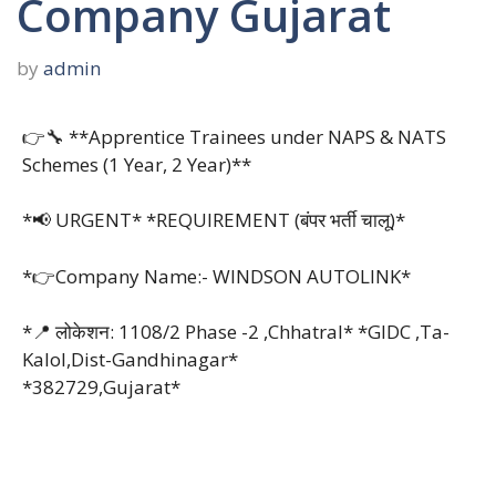
Company Gujarat
by
admin
👉🔧 **Apprentice Trainees under NAPS & NATS
Schemes (1 Year, 2 Year)**
*📢 URGENT* *REQUIREMENT (बंपर भर्ती चालू)*
*👉Company Name:- WINDSON AUTOLINK*
*📍 लोकेशन: 1108/2 Phase -2 ,Chhatral* *GIDC ,Ta-
Kalol,Dist-Gandhinagar*
*382729,Gujarat*