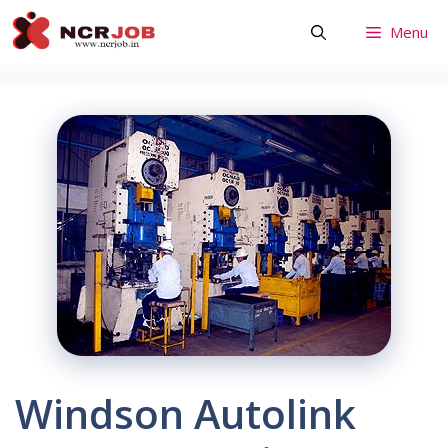
Skip
Menu
to
content
Windson Autolink