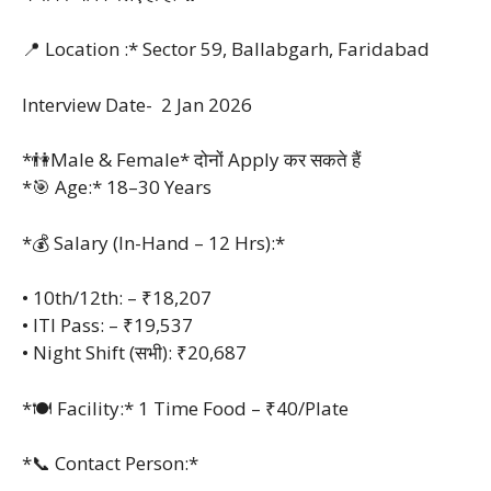
📍 Location :* Sector 59, Ballabgarh, Faridabad
Interview Date- 2 Jan 2026
*👫Male & Female* दोनों Apply कर सकते हैं
*🎯 Age:* 18–30 Years
*💰 Salary (In-Hand – 12 Hrs):*
• 10th/12th: – ₹18,207
• ITI Pass: – ₹19,537
• Night Shift (सभी): ₹20,687
*🍽️ Facility:* 1 Time Food – ₹40/Plate
*📞 Contact Person:*