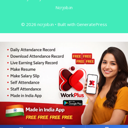
Ncrjob.in
© 2026 ncrjob.in
• Built with
GeneratePress