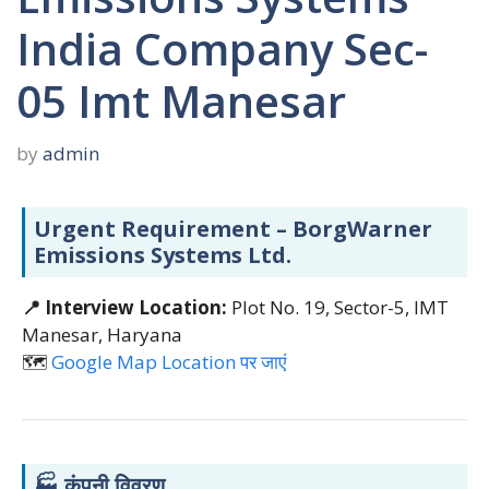
India Company Sec-
05 Imt Manesar
by
admin
Urgent Requirement – BorgWarner
Emissions Systems Ltd.
📍 Interview Location:
Plot No. 19, Sector-5, IMT
Manesar, Haryana
🗺️
Google Map Location पर जाएं
🏭
कंपनी विवरण