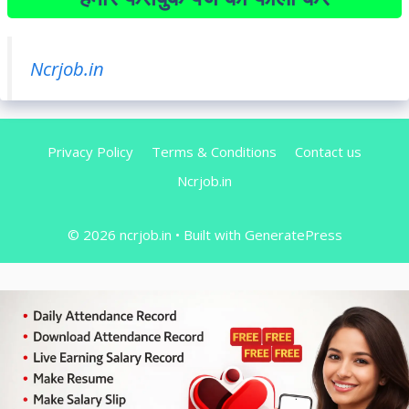
Ncrjob.in
Privacy Policy
Terms & Conditions
Contact us
Ncrjob.in
© 2026 ncrjob.in
• Built with
GeneratePress