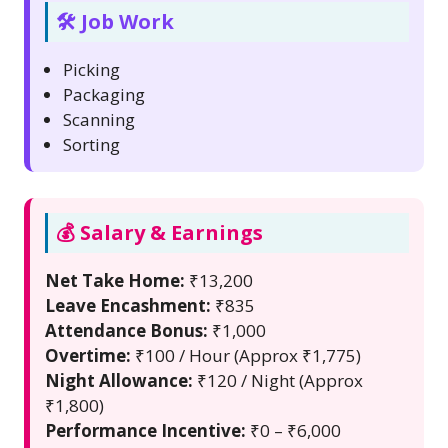
🛠️ Job Work
Picking
Packaging
Scanning
Sorting
💰 Salary & Earnings
Net Take Home:
₹13,200
Leave Encashment:
₹835
Attendance Bonus:
₹1,000
Overtime:
₹100 / Hour (Approx ₹1,775)
Night Allowance:
₹120 / Night (Approx
₹1,800)
Performance Incentive:
₹0 – ₹6,000