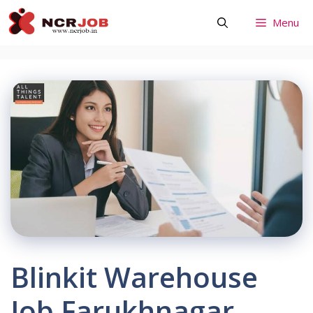
Skip
Menu
to
content
Blinkit Warehouse
Job Farukhnagar