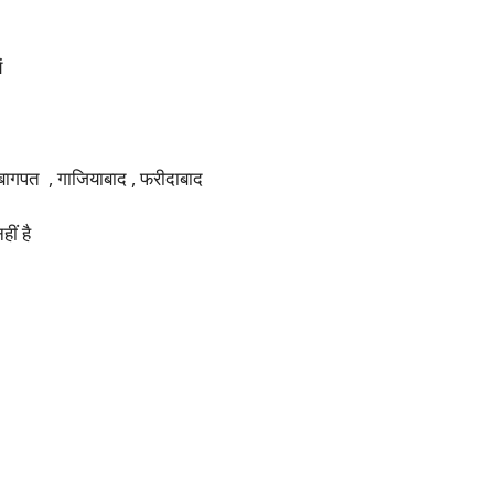
ं
ै
रठ , बागपत , गाजियाबाद , फरीदाबाद
ीं है