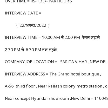
OVER TIME = RS- 133/- PAR HOUR’S
INTERVIEW DATE =
( 22/अगस्त/2022 )
INTERVIEW TIME = 10:00 AM से 2:00 PM केवल लड़की
2:30 PM से 6:30 PM तक लड़के
COMPANY JOB LOCATION = SARITA VIHAR , NEW DE
INTERVIEW ADDRESS = The Grand hotel boutique ,
A-56 third floor , Near kailash colony metro station ,
Near concept Hyundai showroom ,New Delhi – 11004