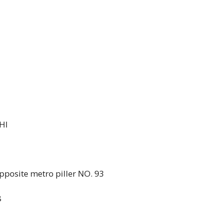
LHI
 opposite metro piller NO. 93
8