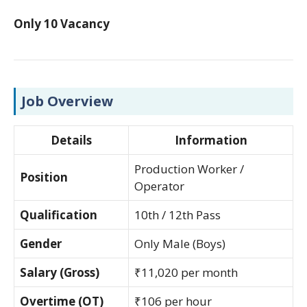
Only 10 Vacancy
Job Overview
Details
Information
Production Worker /
Position
Operator
Qualification
10th / 12th Pass
Gender
Only Male (Boys)
Salary (Gross)
₹11,020 per month
Overtime (OT)
₹106 per hour