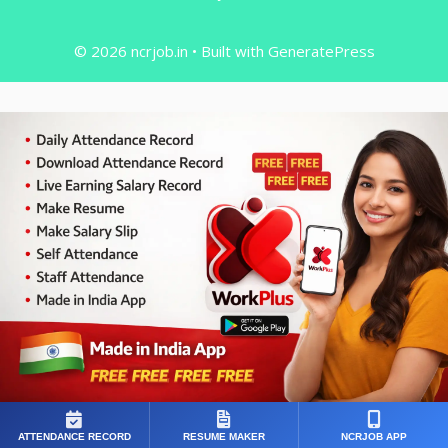
© 2026 ncrjob.in
• Built with
GeneratePress
ATTENDANCE RECORD
RESUME MAKER
NCRJOB APP