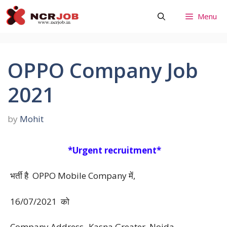
Skip
Menu
to
content
OPPO Company Job
2021
by
Mohit
*Urgent recruitment*
भर्ती है OPPO Mobile Company में,
16/07/2021 को
Company Address- Kasna Greater Noida