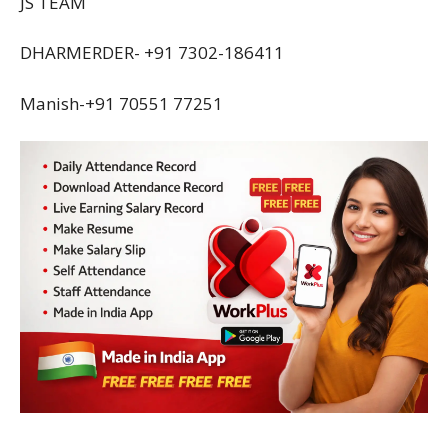
JS TEAM
DHARMERDER- +91 7302-186411
Manish-+91 70551 77251